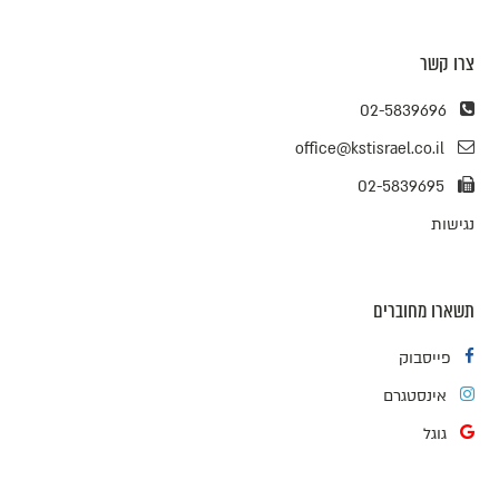
צרו קשר
02-5839696
office@kstisrael.co.il
02-5839695
נגישות
תשארו מחוברים
פייסבוק
אינסטגרם
גוגל