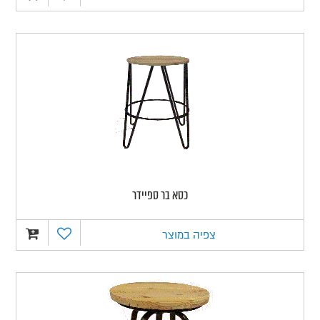
כסא בר ספיידר
צפיה במוצר