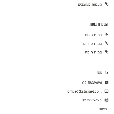
מעקות מעוצבים
השכרת במות
במות פיגום
במות פודיום
במות חופה
צרו קשר
02-5839696
office@kstisrael.co.il
02-5839695
נגישות