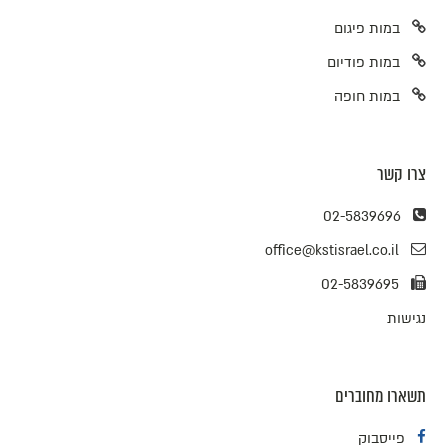
במות פיגום
במות פודיום
במות חופה
צרו קשר
02-5839696
office@kstisrael.co.il
02-5839695
נגישות
תשארו מחוברים
פייסבוק