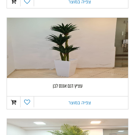
צפיה במוצר
עציץ דגם אננס לבן
צפיה במוצר