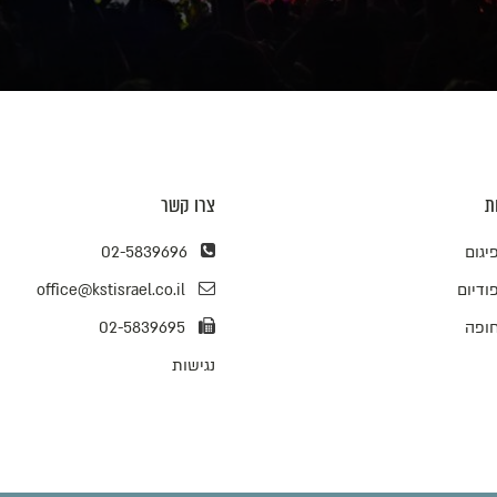
ת
צרו קשר
יגום
02-5839696
ודיום
office@kstisrael.co.il
ופה
02-5839695
נגישות