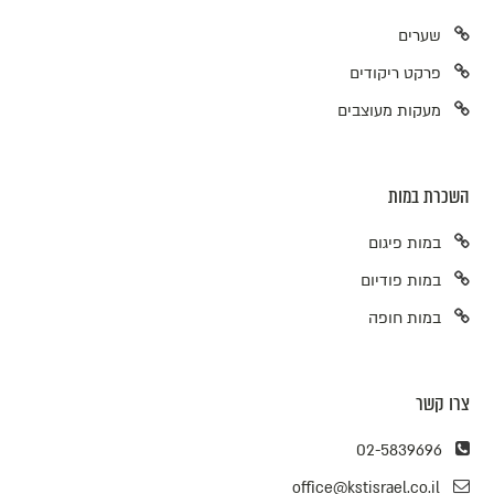
שערים
פרקט ריקודים
מעקות מעוצבים
השכרת במות
במות פיגום
במות פודיום
במות חופה
צרו קשר
02-5839696
office@kstisrael.co.il