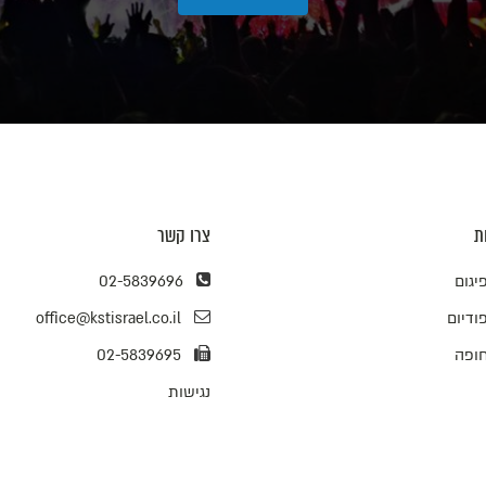
ת
צרו קשר
יגום
02-5839696
ודיום
office@kstisrael.co.il
ופה
02-5839695
נגישות