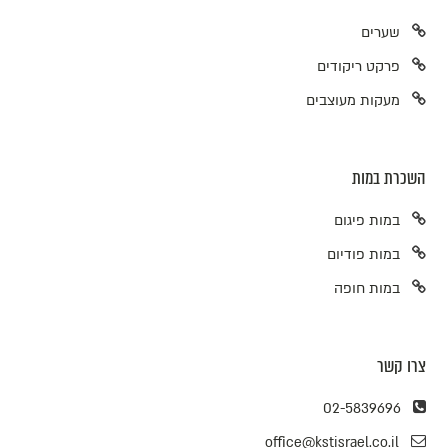
שערים
פרקט ריקודים
מעקות מעוצבים
השכרת במות
במות פיגום
במות פודיום
במות חופה
צרו קשר
02-5839696
office@kstisrael.co.il