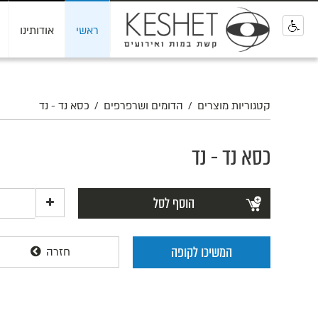
ראשי
אודותינו
0
קטגוריות מוצרים
/
הדומים ושרפרפים
/
כסא נד - נד
כסא נד - נד
הוסף לסל
המשיכו לקופה
חזרה