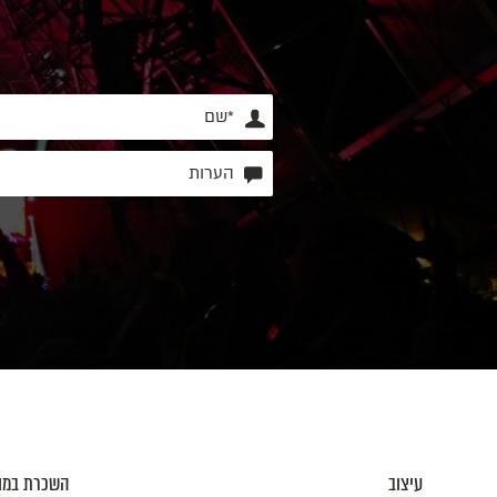
עיצוב
השכרת במו