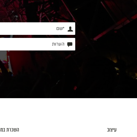
עיצוב
השכרת במו