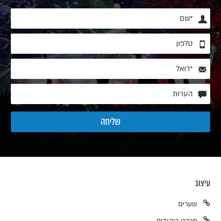
עיצוב
שערים
פרקט ריקודים