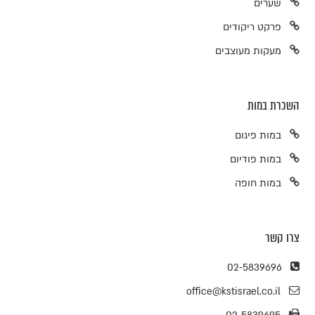
שערים
פרקט ריקודים
מעקות מעוצבים
השכרת במות
במות פיגום
במות פודיום
במות חופה
צרו קשר
02-5839696
office@kstisrael.co.il