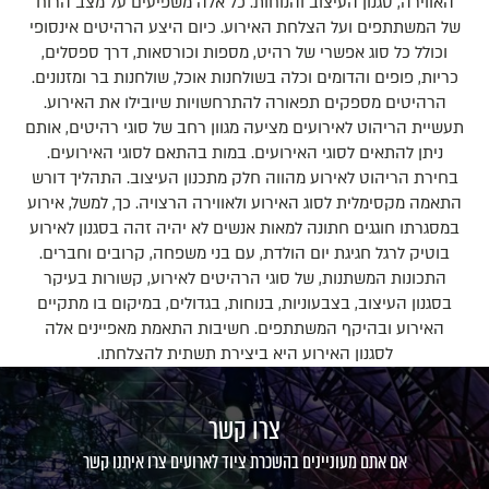
האווירה, סגנון העיצוב והנוחות. כל אלה משפיעים על מצב הרוח
של המשתתפים ועל הצלחת האירוע. כיום היצע הרהיטים אינסופי
וכולל כל סוג אפשרי של רהיט, מספות וכורסאות, דרך ספסלים,
כריות, פופים והדומים וכלה בשולחנות אוכל, שולחנות בר ומזנונים.
הרהיטים מספקים תפאורה להתרחשויות שיובילו את האירוע.
תעשיית הריהוט לאירועים מציעה מגוון רחב של סוגי רהיטים, אותם
ניתן להתאים לסוגי האירועים. במות בהתאם לסוגי האירועים.
בחירת הריהוט לאירוע מהווה חלק מתכנון העיצוב. התהליך דורש
התאמה מקסימלית לסוג האירוע ולאווירה הרצויה. כך, למשל, אירוע
במסגרתו חוגגים חתונה למאות אנשים לא יהיה זהה בסגנון לאירוע
בוטיק לרגל חגיגת יום הולדת, עם בני משפחה, קרובים וחברים.
התכונות המשתנות, של סוגי הרהיטים לאירוע, קשורות בעיקר
בסגנון העיצוב, בצבעוניות, בנוחות, בגדולים, במיקום בו מתקיים
האירוע ובהיקף המשתתפים. חשיבות התאמת מאפיינים אלה
לסגנון האירוע היא ביצירת תשתית להצלחתו.
צרו קשר
אם אתם מעוניינים בהשכרת ציוד לארועים צרו איתנו קשר