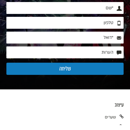
עיצוב
שערים
פרקט ריקודים