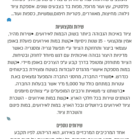
פלסטיק, עץ ועור מרופד, מפות בד בצבעים שונים. אספקת ציוד
נילווה: מחיצות, מאווררים, פטריות חימום,שמשיות, כספות ועוד...
שירות ומקצועיות
ציוד באיכות הגבוהה ביותר בשוק הבמות לאירועים. •שירות מהיר,
אמין ומקצועי - 15 שנות ניסיון!! •קשת במות ואירועים פועלת באופן
עצמאי ביצור ותחזוקת הציוד ע"י תפעול נגריה ומסגריה כאשר
מדיניות היצור גבוהה ואיכותית עם דגש מיוחד לחוזק ובטיחות.
הציוד מתוחזק ומטופל בדרך קבע ע"פ הצרכים באופן מיידי. •קשת
במות מספקת אישורי מהנדס לעבודות בשטח ומצוידת בביטוחים
כנדרש. •משרדי החברה, מחסני החברה והמפעל נמצאים בא.ת
עטרות במתחם כולל של 5,000 מ"ר אשר בבעלות החברה.
•ברשותנו צי משאיות ורכבים המופעלים ע"י צוותים מיומנים
הנותנים שירות בכל חלקי הארץ. •קשת במות ואירועים - השכרת
ציוד לאירועים בירושלים ובכל הארץ. במות לאירועים, במות פיגום
והשכרת ציוד.
שירותים נוספים
אחד המרכיבים המרכזיים באירוע, הוא הריהוט. לפיו תקבע